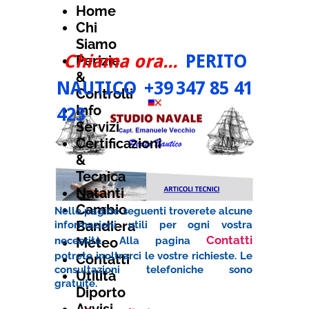
Home
Chi
Siamo
Chiama ora...
PERITO
Perizie
&
NAUTICO
+39
347 85 41
Controlli
Info
423
Servizi
Certificazioni
&
Tecnica
Natanti
Cambio
Nelle pagine seguenti troverete alcune
Bandiera
informazioni utili per ogni vostra
Contatti
necessità. Alla pagina
Meteo
potrete inoltrarci le vostre richieste. Le
Contatti
consultazioni telefoniche sono
Utilità
gratuite.
Diporto