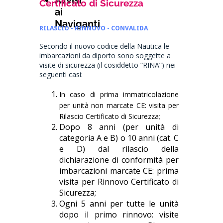
Avvisi
Certificato di Sicurezza
ai
Naviganti
RILASCIO - RINNOVO - CONVALIDA
Secondo il nuovo codice della Nautica le
imbarcazioni da diporto sono soggette a
visite di sicurezza (il cosiddetto “RINA”) nei
seguenti casi:
In caso di prima immatricolazione
per unità non marcate CE: visita per
Rilascio Certificato di Sicurezza
;
Dopo 8 anni (per unità di
categoria A e B) o 10 anni (cat. C
e D) dal rilascio della
dichiarazione di conformità per
imbarcazioni marcate CE: prima
visita per Rinnovo Certificato di
Sicurezza;
Ogni 5 anni per tutte le unità
dopo il primo rinnovo: visite